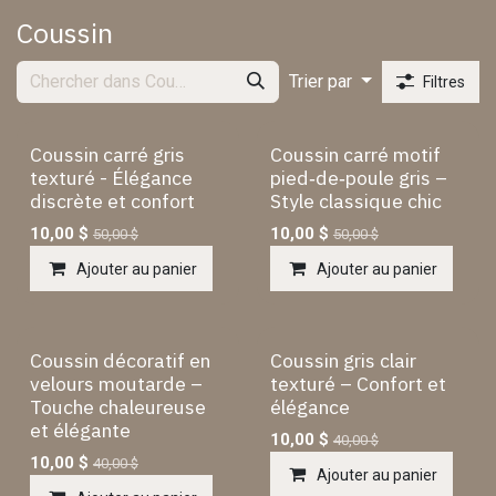
Coussin
Trier par
Filtres
Coussin carré gris
Coussin carré motif
texturé - Élégance
pied‑de‑poule gris –
discrète et confort
Style classique chic
10,00
$
10,00
$
50,00
$
50,00
$
Ajouter au panier
Ajouter au panier
Coussin décoratif en
Coussin gris clair
velours moutarde –
texturé – Confort et
Touche chaleureuse
élégance
et élégante
10,00
$
40,00
$
10,00
$
40,00
$
Ajouter au panier