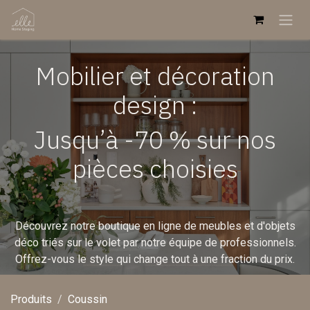
Se rendre au contenu
Mobilier et décoration
design :
Jusqu’à -70 % sur nos
pièces choisies
Découvrez notre boutique en ligne de meubles et d'objets
déco triés sur le volet par notre équipe de professionnels.
Offrez-vous le style qui change tout à une fraction du prix.
Produits
Coussin