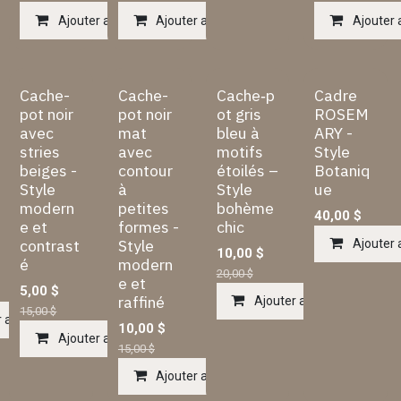
Ajouter au panier
Ajouter au panier
Ajouter 
Cache-
Cache-
Cache‑p
Cadre
pot noir
pot noir
ot gris
ROSEM
avec
mat
bleu à
ARY -
stries
avec
motifs
Style
beiges -
contour
étoilés –
Botaniq
Style
à
Style
ue
modern
petites
bohème
40,00
$
e et
formes -
chic
contrast
Style
Ajouter 
10,00
$
é
modern
20,00
$
e et
5,00
$
raffiné
Ajouter au panier
15,00
$
 au panier
10,00
$
Ajouter au panier
15,00
$
Ajouter au panier