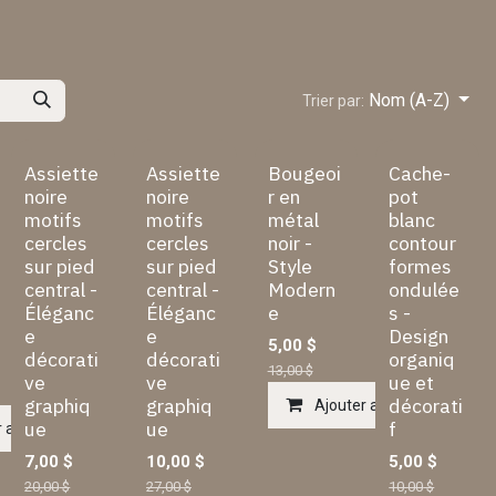
Nom (A-Z)
Trier par:
Assiette
Assiette
Bougeoi
Cache-
noire
noire
r en
pot
motifs
motifs
métal
blanc
cercles
cercles
noir -
contour
sur pied
sur pied
Style
formes
central -
central -
Modern
ondulée
Éléganc
Éléganc
e
s -
e
e
Design
5,00
$
décorati
décorati
organiq
13,00
$
ve
ve
ue et
graphiq
graphiq
décorati
Ajouter au panier
ue
ue
f
 au panier
7,00
$
10,00
$
5,00
$
20,00
$
27,00
$
10,00
$