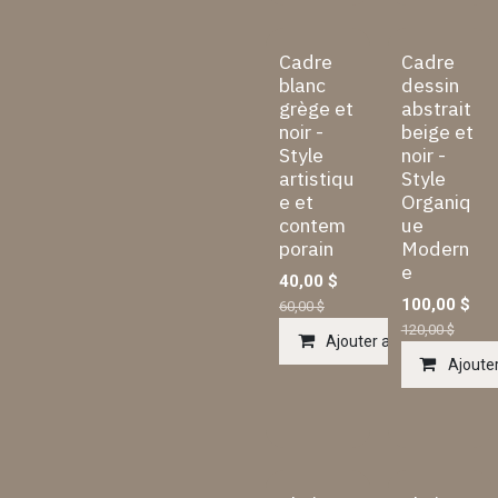
Cadre
Cadre
blanc
dessin
grège et
abstrait
noir -
beige et
Style
noir -
artistiqu
Style
e et
Organiq
contem
ue
porain
Modern
e
40,00
$
100,00
$
60,00
$
120,00
$
Ajouter au panier
Ajouter