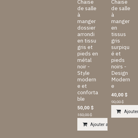
Chaise
Chaise
de salle
de salle
à
à
manger
manger
dossier
en
arrondi
tissus
en tissu
gris
gris et
surpiqu
pieds en
é et
métal
pieds
noir -
noirs -
Style
Design
modern
Modern
e et
e
conforta
40,00
$
ble
90,00
$
50,00
$
Ajouter
150,00
$
Ajouter au panier