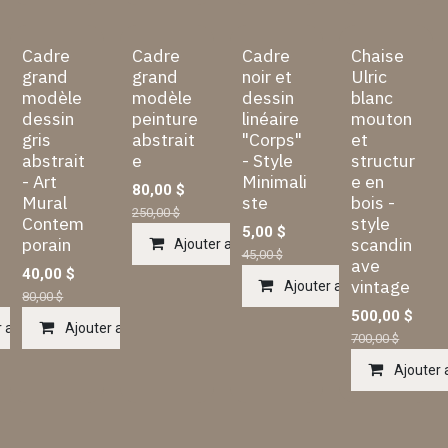
Cadre
Cadre
Cadre
Chaise
grand
grand
noir et
Ulric
modèle
modèle
dessin
blanc
dessin
peinture
linéaire
mouton
gris
abstrait
"Corps"
et
abstrait
e
- Style
structur
- Art
Minimali
e en
80,00
$
Mural
ste
bois -
250,00
$
Contem
style
5,00
$
porain
scandin
Ajouter au panier
45,00
$
ave
40,00
$
vintage
Ajouter au panier
80,00
$
500,00
$
 au panier
Ajouter au panier
700,00
$
Ajouter 