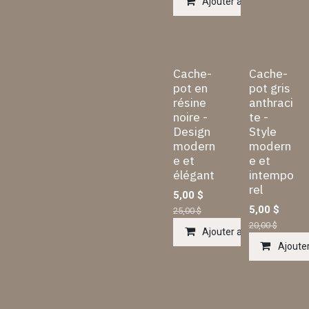
Ajouter au panier
Cache-
Cache-
pot en
pot gris
résine
anthraci
noire -
te -
Design
Style
modern
modern
e et
e et
élégant
intempo
rel
5,00
$
5,00
$
25,00
$
20,00
$
Ajouter au panier
Ajouter