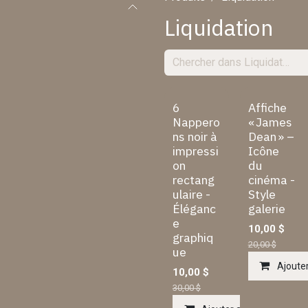
Liquidation
6
Affiche
Nappero
« James
ns noir à
Dean » –
impressi
Icône
on
du
rectang
cinéma -
ulaire -
Style
Éléganc
galerie
e
10,00
$
graphiq
20,00
$
ue
Ajouter
10,00
$
30,00
$