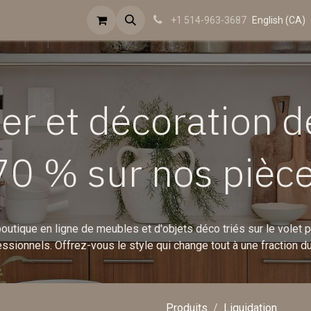
sations
Mission
Contactez-nous
FAQ
Revue de presse
English (CA)
+1 514-963-3687
er et décoration d
70 % sur nos pièce
utique en ligne de meubles et d'objets déco triés sur le volet 
ssionnels. Offrez-vous le style qui change tout à une fraction du
Produits
Liquidation