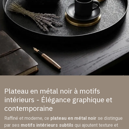
Plateau en métal noir à motifs
intérieurs - Élégance graphique et
contemporaine
Raffiné et moderne, ce
plateau en métal noir
se distingue
par ses
motifs intérieurs subtils
qui ajoutent texture et