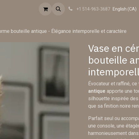
sations
Mission
Contactez-nous
FAQ
Revue de presse
English (CA)
+1 514-963-3687
rme bouteille antique - Élégance intemporelle et caractère
Vase en cé
bouteille a
intemporell
Évocateur et raffiné, ce
antique
apporte une tou
silhouette inspirée de
que sa finition noire r
Parfait seul ou accompa
une console, une étagère
harmonieusement dans d