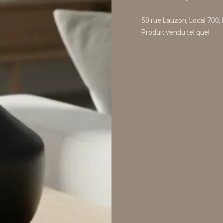
:
50 rue Lauzon, Local 700, 
Produit vendu tel quel