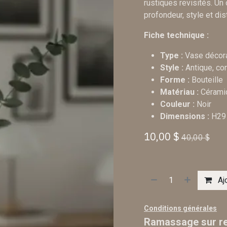
rustiques revisités. Un
profondeur, style et dist
Fiche technique :
Type :
Vase décora
Style :
Antique, co
Forme :
Bouteille
Matériau :
Cérami
Couleur :
Noir
Dimensions :
H29 
10,00
$
40,00
$
Ajo
Conditions générales
Ramassage sur re