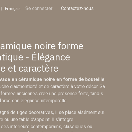
Partenaires
Se connecter
Boîte à outils courtier
Contactez-nous
Recrutement
|
Français
ramique noire forme
ntique - Élégance
e et caractère
vase en céramique noire en forme de bouteille
che d’authenticité et de caractère à votre décor. Sa
s formes anciennes crée une présence forte, tandis
enforce son élégance intemporelle.
gné de tiges décoratives, il se place aisément sur
 ou une table d’appoint. Il s’intègre
es intérieurs contemporains, classiques ou