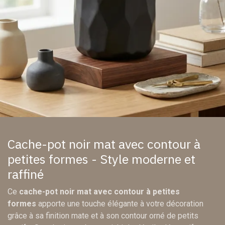
Cache-pot noir mat avec contour à
petites formes - Style moderne et
raffiné
Ce
cache-pot noir mat avec contour à petites
formes
apporte une touche élégante à votre décoration
grâce à sa finition mate et à son contour orné de petits