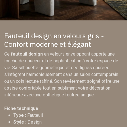
Fauteuil design en velours gris -
Confort moderne et élégant
Ce
fauteuil design
en velours enveloppant apporte une
touche de douceur et de sophistication à votre espace de
vie. Sa silhouette géométrique et ses lignes épurées
s'intègrent harmonieusement dans un salon contemporain
ou un coin lecture raffiné. Son revêtement soigné offre une
assise confortable tout en sublimant votre décoration
intérieure avec une esthétique feutrée unique.
Fiche technique :
Type :
Fauteuil
Style :
Design